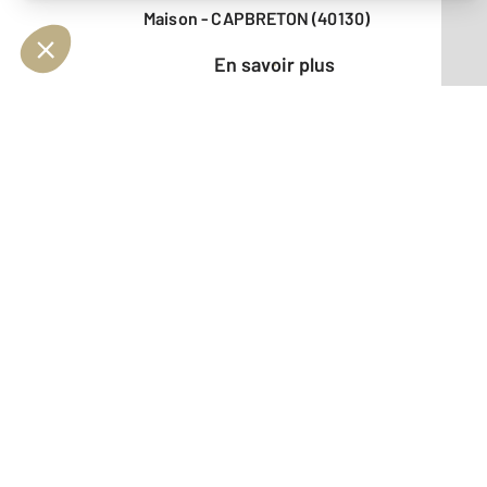
Maison - CAPBRETON (40130)
En savoir plus
Vendu
Appartement - ST VINCENT DE
TYROSSE (40230)
En savoir plus
Vendu