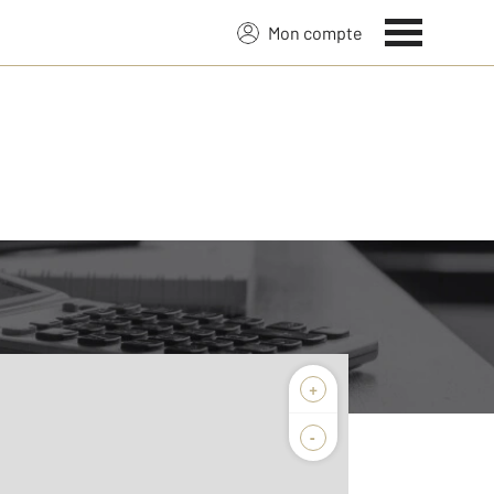
Mon compte
+
-