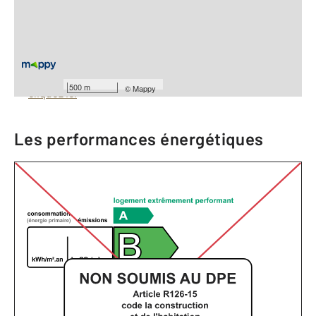
À savoir
Barèmes d'honoraires de l'agence
Pour consulter les barèmes d'honoraires de l'agence,
500 m
©
Mappy
cliquez ici
Les performances énergétiques