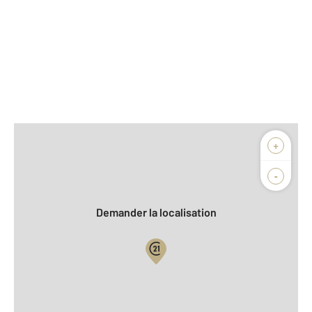
Afficher sur la carte :
+
Agence
Biens vendus
-
Demander la localisation
Vue globale
2
Surface totale : 410 m