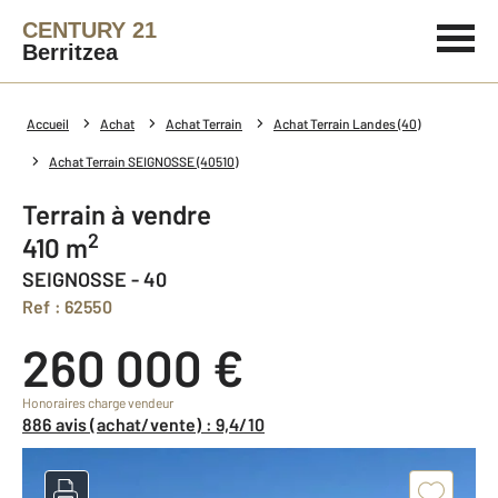
CENTURY 21
Berritzea
Accueil
Achat
Achat Terrain
Achat Terrain Landes (40)
Achat Terrain SEIGNOSSE (40510)
Terrain à vendre
2
410 m
SEIGNOSSE - 40
Ref : 62550
260 000 €
Honoraires charge vendeur
886 avis (achat/vente) : 9,4/10