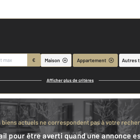
€
Maison
Appartement
Autres 
Afficher plus de critères
s biens actuels ne correspondent pas à votre reche