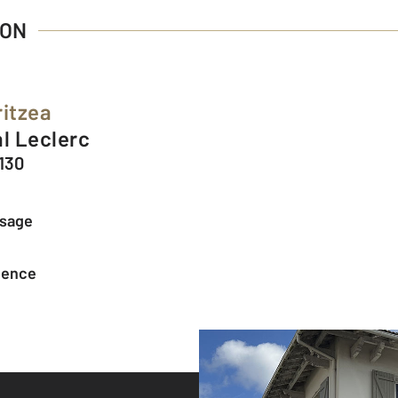
TON
ritzea
al Leclerc
130
ssage
agence