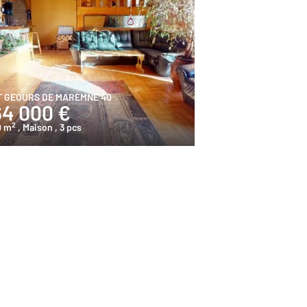
T GEOURS DE MAREMNE 40
64 000 €
2
0 m
, Maison
, 3 pcs