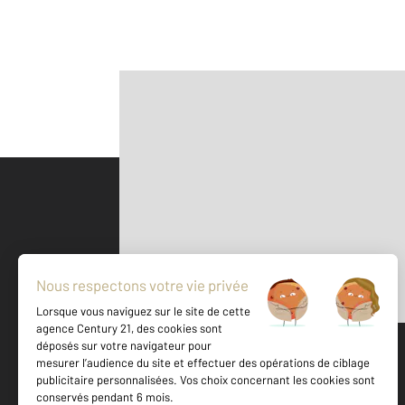
Parlons de vous, parlons biens
500 m
©
Mappy
Votre agence est notée