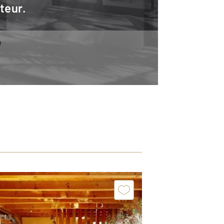
teur.
e