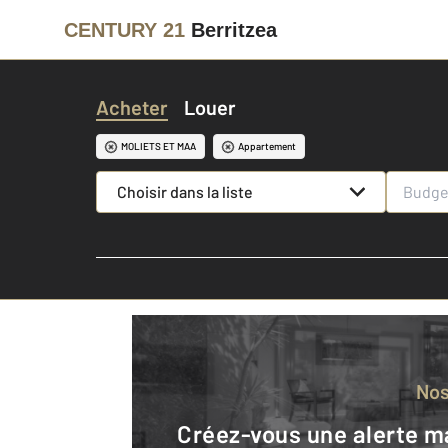
CENTURY 21
Berritzea
Acheter
Louer
MOLIETS ET MAA
Appartement
Choisir dans la liste
No
Créez-vous une alerte mail pour être averti quand une annonce est en ligne et consultez la