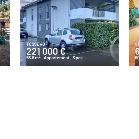
TOSSE 40
S
221 000 €
2
55,8 m
, Appartement
, 3 pcs
9