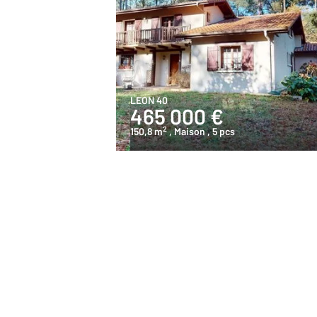
LEON 40
465 000 €
2
150,8 m
, Maison
, 5 pcs