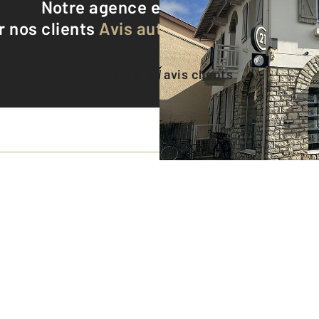
Notre agence est notée
9,4/10
r nos clients
Avis authentifiés par Qualite
Voir tous les avis clients